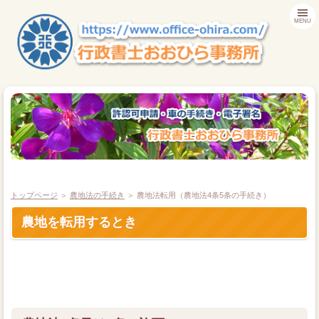
MENU
トップページ
＞
農地法の手続き
＞ 農地法転用（農地法4条5条の手続き）
農地を転用するとき
ＴＯＰ
自動車 名義変更
車庫証明