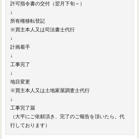
許可指令書の交付（翌月下旬～）
↓
所有権移転登記
※買主本人又は司法書士代行
↓
計画着手
↓
工事完了
↓
地目変更
※買主本人又は土地家屋調査士代行
↓
工事完了届
（大平にご依頼頂き、完了のご報告を頂いたら、代
行しております）